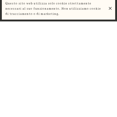
Questo sito web utilizza solo cookie strettamente
necessari al suo funzionamento. Non utilizziamo cookie
di tracciamento o di marketing.
Burro e zucchero
7,00 €
Nutella o caramello al burro salato
8,00 €