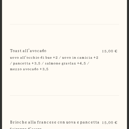
Toast all'avocado
15,00 €
uovo all'occhio di bue +2 / uovo in camicia +2
/ pancetta +3,5 / salmone gravlax +4,5 /
mezzo avocado +3,5
Brioche alla francese con uova e pancetta
15,00 €
Sciroppo d'acero