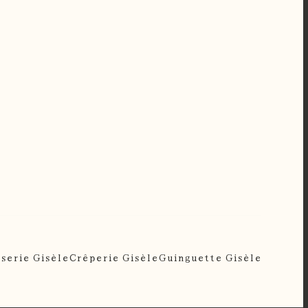
serie Gisèle
Crêperie Gisèle
Guinguette Gisèle