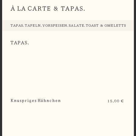
À LA CARTE & TAPAS.
TAPAS.
TAFELN.
VORSPEISEN.
SALATE.
TOAST & OMELETTS.
FLE
TAPAS.
Knuspriges Hähnchen
15,00 €